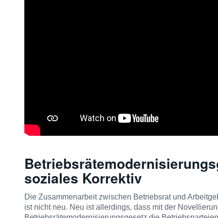
Betriebsrätemodernisierungsg
soziales Korrektiv
Die Zusammenarbeit zwischen Betriebsrat und Arbeitgeber
ist nicht neu. Neu ist allerdings, dass mit der Novelli
Betriebsrätemodernisierungsgesetz die Betriebsparteien 