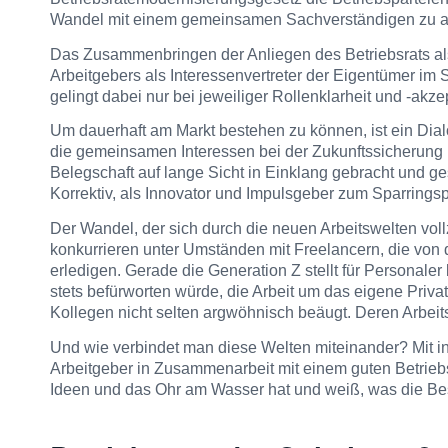
Wandel mit einem gemeinsamen Sachverständigen zu ar
Das Zusammenbringen der Anliegen des Betriebsrats als
Arbeitgebers als Interessenvertreter der Eigentümer im
gelingt dabei nur bei jeweiliger Rollenklarheit und -akze
Um dauerhaft am Markt bestehen zu können, ist ein Dial
die gemeinsamen Interessen bei der Zukunftssicherung
Belegschaft auf lange Sicht in Einklang gebracht und ges
Korrektiv, als Innovator und Impulsgeber zum Sparringsp
Der Wandel, der sich durch die neuen Arbeitswelten vollz
konkurrieren unter Umständen mit Freelancern, die von
erledigen. Gerade die Generation Z stellt für Personale
stets befürworten würde, die Arbeit um das eigene Priva
Kollegen nicht selten argwöhnisch beäugt. Deren Arbeitse
Und wie verbindet man diese Welten miteinander? Mit i
Arbeitgeber in Zusammenarbeit mit einem guten Betriebs
Ideen und das Ohr am Wasser hat und weiß, was die Besc