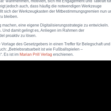
rat“ wahrnehmen, motiviert, sich mit Engagement und Tatkraft fü
eigt jedoch auch, dass häufig die notwendigen Werkzeuge
üllt sich der Werkzeugkasten der Mitbestimmungsgremien nun 
zu bleiben.
eg machen, eine eigene Digitalisierungsstrategie zu entwickeln.
n. Und damit gelingt es, Anliegen im Rahmen der
el proaktiv zu lösen.
e Vorlage des Gesetzgebers in einen Treffer für Belegschaft und
h: „Betriebsratsarbeit ist wie Fußballspielen –
“. Es ist im
Marian Prill Verlag
erschienen.